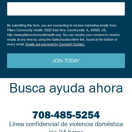
By submitting this form, you are consenting to receive marketing emails from:
Pillars Community Health, 5220 East Ave, Countryside, IL, 60525, US,
http://www.pillarscommunityhealth.org. You can revoke your consent to receive
emails at any time by using the SafeUnsubscribe® link, found at the bottom of
every email.
Emails are serviced by Constant Contact.
JOIN TODAY
Busca ayuda ahora
708-485-5254
Línea confidencial de violencia doméstica