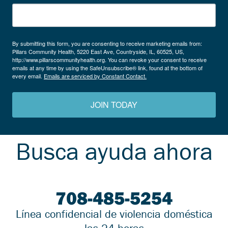
By submitting this form, you are consenting to receive marketing emails from:
Pillars Community Health, 5220 East Ave, Countryside, IL, 60525, US,
http://www.pillarscommunityhealth.org. You can revoke your consent to receive
emails at any time by using the SafeUnsubscribe® link, found at the bottom of
every email.
Emails are serviced by Constant Contact.
JOIN TODAY
Busca ayuda ahora
708-485-5254
Línea confidencial de violencia doméstica